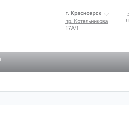
г. Красноярск
п
пр. Котельникова
17А/1
ы