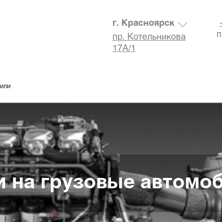
г. Красноярск
п
пр. Котельникова
17А/1
били
и на грузовые автомо