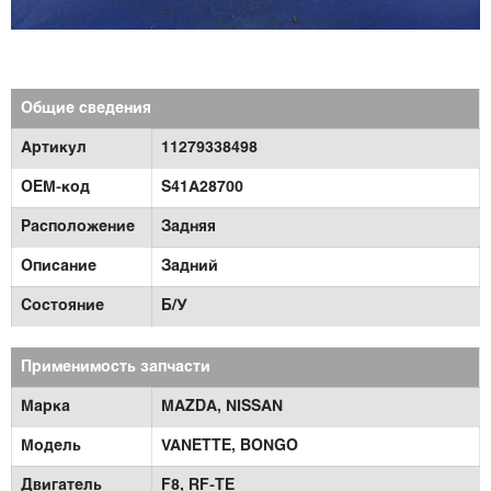
Общие сведения
Артикул
11279338498
OEM-код
S41A28700
Расположение
Задняя
Описание
Задний
Состояние
Б/У
Применимость запчасти
Марка
MAZDA,
NISSAN
Модель
VANETTE,
BONGO
Двигатель
F8,
RF-TE