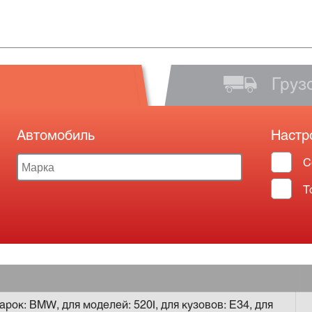
Груз
Автомобиль
Настр
С
Т
рок: BMW, для моделей: 520I, для кузовов: E34, для