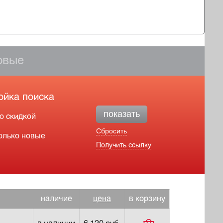
овые
ойка поиска
показать
о скидкой
Сбросить
олько новые
Получить ссылку
наличие
цена
в корзину