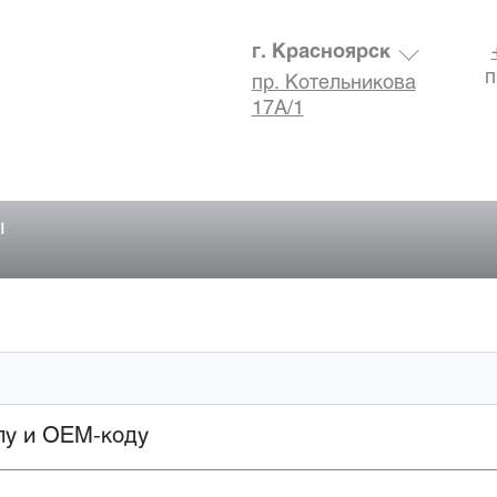
г. Красноярск
п
пр. Котельникова
17А/1
ы
лу и OEM-коду