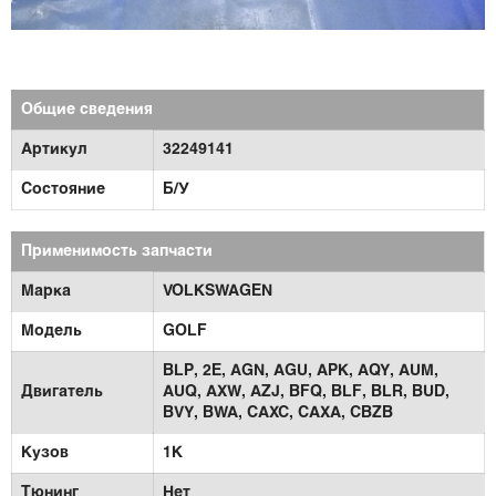
Общие сведения
Артикул
32249141
Состояние
Б/У
Применимость запчасти
Марка
VOLKSWAGEN
Модель
GOLF
BLP,
2E,
AGN,
AGU,
APK,
AQY,
AUM,
Двигатель
AUQ,
AXW,
AZJ,
BFQ,
BLF,
BLR,
BUD,
BVY,
BWA,
CAXC,
CAXA,
CBZB
Кузов
1K
Тюнинг
Нет