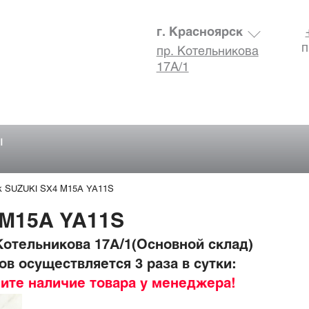
г. Красноярск
п
пр. Котельникова
17А/1
ы
к SUZUKI SX4 M15A YA11S
 M15A YA11S
отельникова 17А/1(Основной склад)
в осуществляется 3 раза в сутки:
ните наличие товара у менеджера!