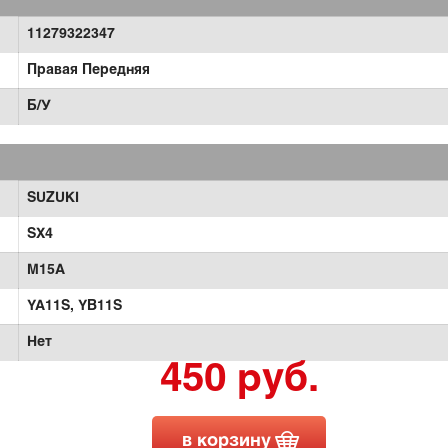
11279322347
Правая Передняя
Б/У
SUZUKI
SX4
M15A
YA11S,
YB11S
Нет
450 руб.
в корзину