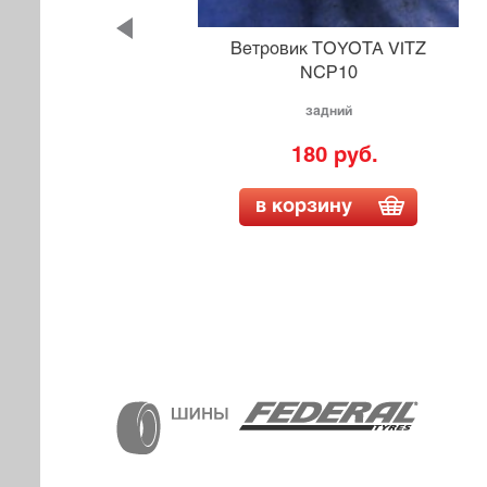
VER
Ветровик TOYOTA VITZ
NCP10
задний
180 руб.
в корзину