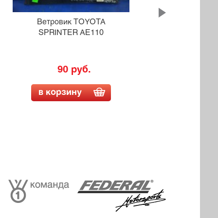
Ветровик TOYOTA
Ветр
SPRINTER AE110
90 руб.
в корзину