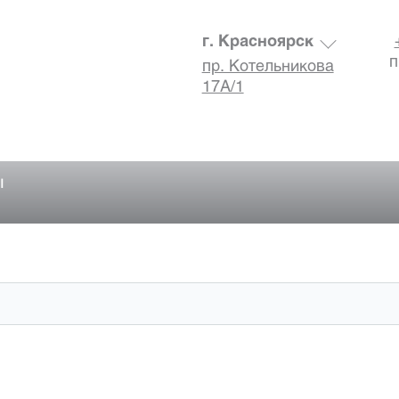
г. Красноярск
п
пр. Котельникова
17А/1
ы